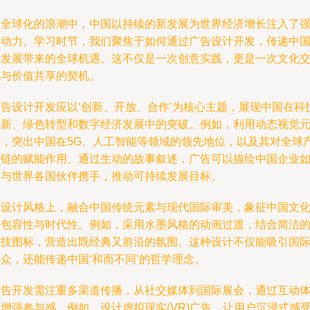
在全球化的浪潮中，中国以持续的新发展为世界经济增长注入了
劲动力。学习时节，我们聚焦于如何通过广告设计开发，传递中
新发展带来的全球机遇。这不仅是一次创意实践，更是一次文化
流与价值共享的契机。
广告设计开发应以‘创新、开放、合作’为核心主题，展现中国在科
创新、绿色转型和数字经济发展中的突破。例如，利用动态视觉
素，突出中国在5G、人工智能等领域的领先地位，以及其对全球
业链的赋能作用。通过生动的故事叙述，广告可以描绘中国企业
何与世界各国伙伴携手，推动可持续发展目标。
在设计风格上，融合中国传统元素与现代国际审美，象征中国文
的包容性与时代性。例如，采用水墨风格的动画过渡，结合简洁
科技图标，营造出既经典又前沿的氛围。这种设计不仅能吸引国
众，还能传递中国‘和而不同’的哲学理念。
广告开发需注重多渠道传播，从社交媒体到国际展会，通过互动
增强参与感。例如，设计虚拟现实(VR)广告，让用户沉浸式感