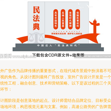
室外广告作为品牌传播的重要形式，在现代城市景观中扮演着不
忽视的角色。从设计图到最终广告投放，室外广告设计开发是一
系统性工程，融合创意、技术和营销策略。以下是该过程的三个
键环节：
设计图阶段是创意落地的起点。设计师需结合品牌定位、目标受
和场地环境，构思视觉元素与文案。例如，高速公路旁的广告牌