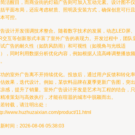
要简洁醒目，而商业街的灯箱广告则可加入互动元素。设计图不
包括平面布局，还应考虑材质、照明及安装方式，确保创意可行
成本可控。
广告设计开发强调技术整合。随着数字技术的发展，动态LED屏
AR交互等创新形式丰富了室外广告的表现力。开发过程中，团队
测试广告的耐久性（如防风防雨）和可视性（如视角与光线适
应），同时利用数据分析优化内容，例如根据人流高峰调整播放
率。
成功的室外广告离不开持续优化。投放后，通过用户反馈和转化
评估效果，迭代设计。例如，某饮料品牌在夏季更新广告图，突
冰凉感，提升了销量。室外广告设计开发是艺术与工程的结合，
有精准策划与高效执行，才能在喧嚣的城市中脱颖而出。
如若转载，请注明出处：
tp://www.huzhuzaixian.com/product/11.html
新时间：2026-08-06 05:38:03