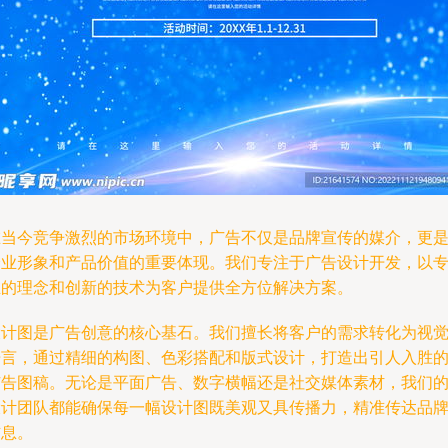
在当今竞争激烈的市场环境中，广告不仅是品牌宣传的媒介，更
企业形象和产品价值的重要体现。我们专注于广告设计开发，以
业的理念和创新的技术为客户提供全方位解决方案。
设计图是广告创意的核心基石。我们擅长将客户的需求转化为视
语言，通过精细的构图、色彩搭配和版式设计，打造出引人入胜
广告图稿。无论是平面广告、数字横幅还是社交媒体素材，我们
设计团队都能确保每一幅设计图既美观又具传播力，精准传达品
信息。