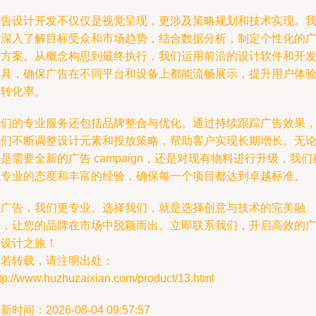
广告设计开发不仅仅是视觉呈现，更涉及策略规划和技术实现。
们深入了解目标受众和市场趋势，结合数据分析，制定个性化的
告方案。从概念构思到最终执行，我们运用前沿的设计软件和开
工具，确保广告在不同平台和设备上都能流畅展示，提升用户体
和转化率。
我们的专业服务还包括品牌整合与优化。通过持续跟踪广告效果
我们不断调整设计元素和投放策略，帮助客户实现长期增长。无
是需要全新的广告 campaign，还是对现有物料进行升级，我们
以专业的态度和丰富的经验，确保每一个项目都达到卓越标准。
做广告，我们更专业。选择我们，就是选择创意与技术的完美融
合，让您的品牌在市场中脱颖而出。立即联系我们，开启高效的
告设计之旅！
如若转载，请注明出处：
tp://www.huzhuzaixian.com/product/13.html
新时间：2026-08-04 09:57:57