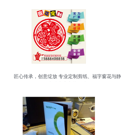
匠心传承，创意绽放 专业定制剪纸、福字窗花与静
电膜广告窗花设计