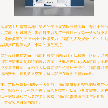
南昌展览工厂是南昌地区知名的专业展览服务提供商，专注于展
设计搭建、标摊租赁、舞台舞美以及广告设计开发等一站式解决
案。凭借多年的行业经验和技术实力，我们为各类展会、企业活
及品牌推广提供高效、创新的服务支持。
在展台设计搭建方面，我们拥有专业的设计团队和施工队伍，能
根据客户需求定制独特的展台方案，从概念设计到现场搭建，全
把控质量与进度。无论是大型特装展台还是标准展位，我们都能
保结构安全、视觉效果突出，帮助客户在展会中脱颖而出。
标摊租赁服务是我们的另一大优势。我们提供多种规格的标准展
租赁，配置齐全，价格合理，适合各类中小型企业参展需求。客
可以根据预算和展示要求灵活选择，我们负责快速搭建与后期拆
卸，节省客户时间与精力。